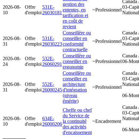
Canada 
gestion des
2026-08-
Offre
531E-
03-Capit
ententes, en
~Professionnel
10
d'emploi
26030181
Nationa
tarification et
en coût de
revient
Conseillère ou
Canada 
2026-08-
Offre
531E-
conseiller en
03-Capit
~Professionnel
31
d'emploi
26030223
conformité
Nationa
contractuelle
Conseillère ou
Canada 
2026-08-
Offre
532E-
conseiller en
~Professionnel
06-Mont
24
d'emploi
26060291
ergonomie
Conseillère ou
Canada 
conseiller en
03-Capit
2026-08-
Offre
552E-
architecture
Nationa
~Professionnel
31
d'emploi
26000245
d'intégration
(niveau
06-Mont
émérite)
Canada 
Cheffe ou chef
03-Capit
du Service de
2026-08-
Offre
634E-
Nationa
la continuité
~Encadrement
10
d'emploi
26000206
des activités
06-Mont
d'encaissement