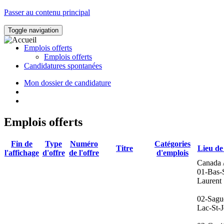
Passer au contenu principal
Toggle navigation
Emplois offerts
Emplois offerts
Candidatures spontanées
Mon dossier de candidature
Emplois offerts
Fin de
Type
Numéro
Catégories
Titre
Lieu de 
l'affichage
d'offre
de l'offre
d'emplois
Canada 
01-Bas-S
Laurent
02-Sagu
Lac-St-