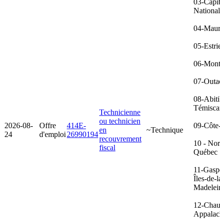
03-Capit
Nationa
04-Maur
05-Estri
06-Mont
07-Outa
08-Abiti
Témisca
Technicienne
ou technicien
2026-08-
Offre
414E-
09-Côte
en
~Technique
24
d'emploi
26990194
recouvrement
10 - No
fiscal
Québec
11-Gasp
Îles-de-l
Madelei
12-Chau
Appalac