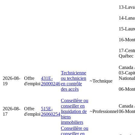
13-Lava
14-Lana
15-Laur
16-Mont
17-Cent
Québec
Canada 
Technicienne
03-Capit
2026-08-
Offre
431E-
ou technicien
Nationa
~Technique
19
d'emploi
26000246
en contrôle
des accès
06-Mont
Conseillère ou
conseiller en
Canada 
2026-08-
Offre
515E-
liquidation de
~Professionnel
06-Mont
17
d'emploi
26060254
biens
immobiliers
Conseillère ou
conseiller en