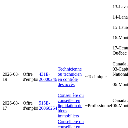
13-Lava
14-Lana
15-Laur
16-Mont
17-Cent
Québec
Canada 
Technicienne
03-Capit
2026-08-
Offre
431E-
ou technicien
Nationa
~Technique
19
d'emploi
26000246
en contrôle
des accès
06-Mont
Conseillère ou
conseiller en
Canada 
2026-08-
Offre
515E-
liquidation de
~Professionnel
06-Mont
17
d'emploi
26060254
biens
immobiliers
Conseillère ou
conseiller en