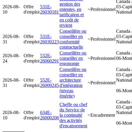
Canada 
gestion des
2026-08-
Offre
531E-
03-Capit
ententes, en
~Professionnel
10
d'emploi
26030181
Nationa
tarification et
en coût de
revient
Conseillère ou
Canada 
2026-08-
Offre
531E-
conseiller en
03-Capit
~Professionnel
31
d'emploi
26030223
conformité
Nationa
contractuelle
Conseillère ou
Canada 
2026-08-
Offre
532E-
conseiller en
~Professionnel
06-Mont
24
d'emploi
26060291
ergonomie
Conseillère ou
Canada 
conseiller en
03-Capit
2026-08-
Offre
552E-
architecture
Nationa
~Professionnel
31
d'emploi
26000245
d'intégration
(niveau
06-Mont
émérite)
Canada 
Cheffe ou chef
03-Capit
du Service de
2026-08-
Offre
634E-
Nationa
la continuité
~Encadrement
10
d'emploi
26000206
des activités
06-Mont
d'encaissement