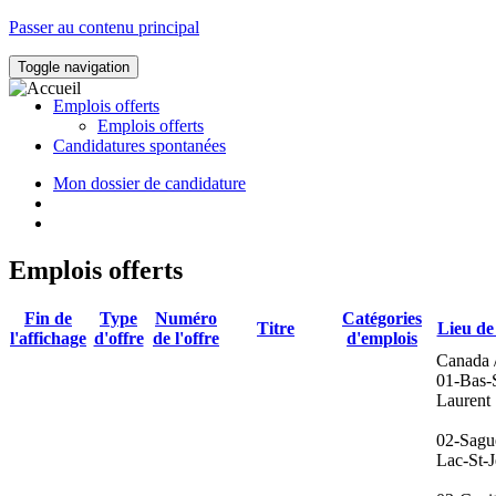
Passer au contenu principal
Toggle navigation
Emplois offerts
Emplois offerts
Candidatures spontanées
Mon dossier de candidature
Emplois offerts
Fin de
Type
Numéro
Catégories
Titre
Lieu de 
l'affichage
d'offre
de l'offre
d'emplois
Canada 
01-Bas-S
Laurent
02-Sagu
Lac-St-