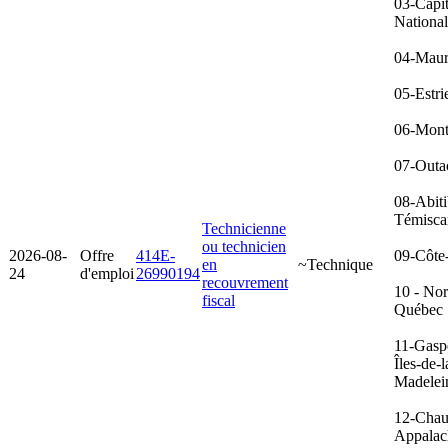
03-Capit
Nationa
04-Maur
05-Estri
06-Mont
07-Outa
08-Abiti
Témisca
Technicienne
ou technicien
2026-08-
Offre
414E-
09-Côte
en
~Technique
24
d'emploi
26990194
recouvrement
10 - No
fiscal
Québec
11-Gasp
Îles-de-l
Madelei
12-Chau
Appalac