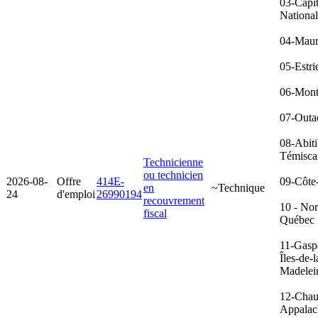
03-Capit
Nationa
04-Maur
05-Estri
06-Mont
07-Outa
08-Abiti
Témisca
Technicienne
ou technicien
2026-08-
Offre
414E-
09-Côte
en
~Technique
24
d'emploi
26990194
recouvrement
10 - No
fiscal
Québec
11-Gasp
Îles-de-l
Madelei
12-Chau
Appalac