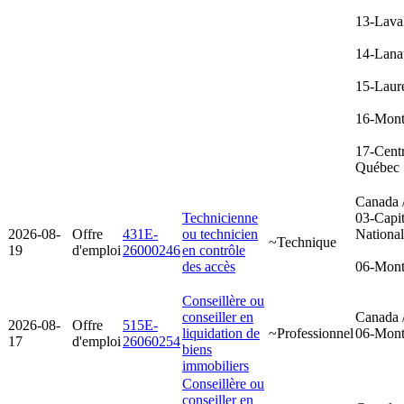
13-Lava
14-Lana
15-Laur
16-Mont
17-Cent
Québec
Canada 
Technicienne
03-Capit
2026-08-
Offre
431E-
ou technicien
Nationa
~Technique
19
d'emploi
26000246
en contrôle
des accès
06-Mont
Conseillère ou
conseiller en
Canada 
2026-08-
Offre
515E-
liquidation de
~Professionnel
06-Mont
17
d'emploi
26060254
biens
immobiliers
Conseillère ou
conseiller en