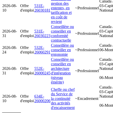
Canada 
gestion des
2026-08-
Offre
531E-
03-Capit
ententes, en
~Professionnel
10
d'emploi
26030181
Nationa
tarification et
en coût de
revient
Conseillère ou
Canada 
2026-08-
Offre
531E-
conseiller en
03-Capit
~Professionnel
31
d'emploi
26030223
conformité
Nationa
contractuelle
Conseillère ou
Canada 
2026-08-
Offre
532E-
conseiller en
~Professionnel
06-Mont
24
d'emploi
26060291
ergonomie
Conseillère ou
Canada 
conseiller en
03-Capit
2026-08-
Offre
552E-
architecture
Nationa
~Professionnel
31
d'emploi
26000245
d'intégration
(niveau
06-Mont
émérite)
Canada 
Cheffe ou chef
03-Capit
du Service de
2026-08-
Offre
634E-
Nationa
la continuité
~Encadrement
10
d'emploi
26000206
des activités
06-Mont
d'encaissement