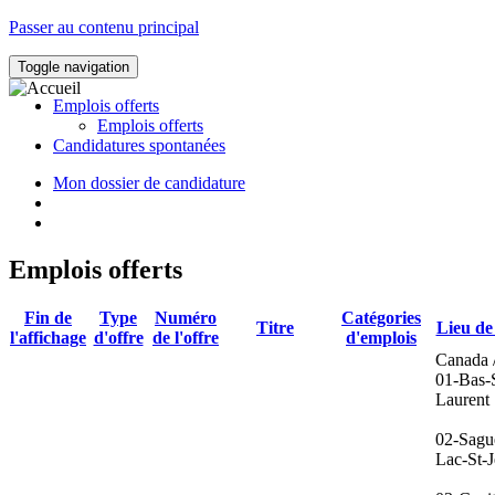
Passer au contenu principal
Toggle navigation
Emplois offerts
Emplois offerts
Candidatures spontanées
Mon dossier de candidature
Emplois offerts
Fin de
Type
Numéro
Catégories
Titre
Lieu de 
l'affichage
d'offre
de l'offre
d'emplois
Canada 
01-Bas-S
Laurent
02-Sagu
Lac-St-