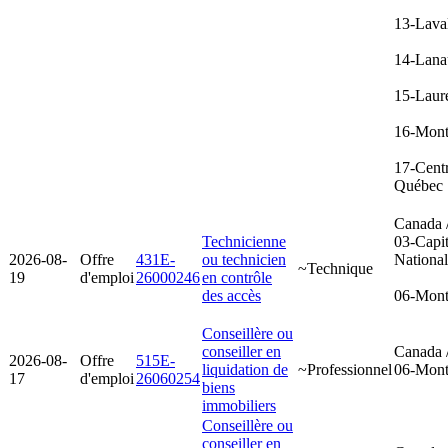
13-Lava
14-Lana
15-Laur
16-Mont
17-Cent
Québec
Canada 
Technicienne
03-Capit
2026-08-
Offre
431E-
ou technicien
Nationa
~Technique
19
d'emploi
26000246
en contrôle
des accès
06-Mont
Conseillère ou
conseiller en
Canada 
2026-08-
Offre
515E-
liquidation de
~Professionnel
06-Mont
17
d'emploi
26060254
biens
immobiliers
Conseillère ou
conseiller en