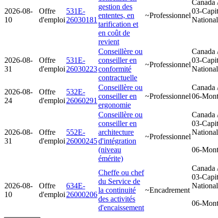
Canada 
gestion des
2026-08-
Offre
531E-
03-Capit
ententes, en
~Professionnel
10
d'emploi
26030181
Nationa
tarification et
en coût de
revient
Conseillère ou
Canada 
2026-08-
Offre
531E-
conseiller en
03-Capit
~Professionnel
31
d'emploi
26030223
conformité
Nationa
contractuelle
Conseillère ou
Canada 
2026-08-
Offre
532E-
conseiller en
~Professionnel
06-Mont
24
d'emploi
26060291
ergonomie
Conseillère ou
Canada 
conseiller en
03-Capit
2026-08-
Offre
552E-
architecture
Nationa
~Professionnel
31
d'emploi
26000245
d'intégration
(niveau
06-Mont
émérite)
Canada 
Cheffe ou chef
03-Capit
du Service de
2026-08-
Offre
634E-
Nationa
la continuité
~Encadrement
10
d'emploi
26000206
des activités
06-Mont
d'encaissement