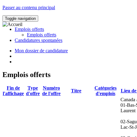
Passer au contenu principal
Toggle navigation
Emplois offerts
Emplois offerts
Candidatures spontanées
Mon dossier de candidature
Emplois offerts
Fin de
Type
Numéro
Catégories
Titre
Lieu de 
l'affichage
d'offre
de l'offre
d'emplois
Canada 
01-Bas-S
Laurent
02-Sagu
Lac-St-