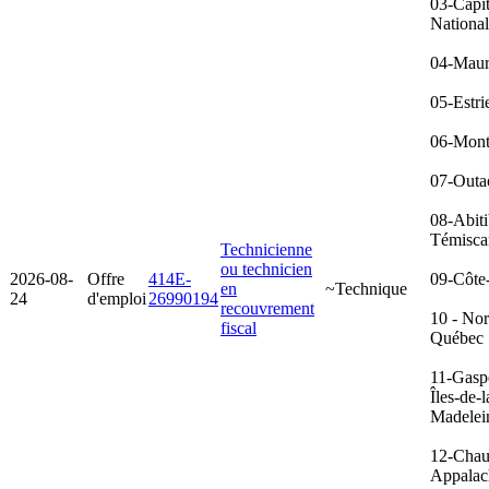
03-Capit
Nationa
04-Maur
05-Estri
06-Mont
07-Outa
08-Abiti
Témisca
Technicienne
ou technicien
2026-08-
Offre
414E-
09-Côte
en
~Technique
24
d'emploi
26990194
recouvrement
10 - No
fiscal
Québec
11-Gasp
Îles-de-l
Madelei
12-Chau
Appalac