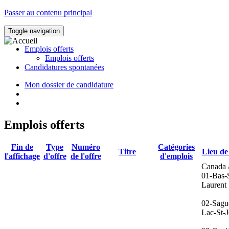
Passer au contenu principal
Toggle navigation
Emplois offerts
Emplois offerts
Candidatures spontanées
Mon dossier de candidature
Emplois offerts
Fin de
Type
Numéro
Catégories
Titre
Lieu de 
l'affichage
d'offre
de l'offre
d'emplois
Canada 
01-Bas-S
Laurent
02-Sagu
Lac-St-