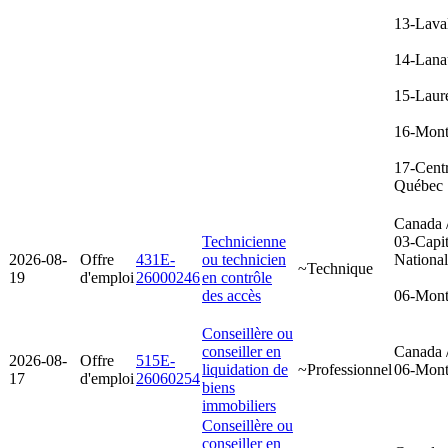
13-Lava
14-Lana
15-Laur
16-Mont
17-Cent
Québec
Canada 
Technicienne
03-Capit
2026-08-
Offre
431E-
ou technicien
Nationa
~Technique
19
d'emploi
26000246
en contrôle
des accès
06-Mont
Conseillère ou
conseiller en
Canada 
2026-08-
Offre
515E-
liquidation de
~Professionnel
06-Mont
17
d'emploi
26060254
biens
immobiliers
Conseillère ou
conseiller en