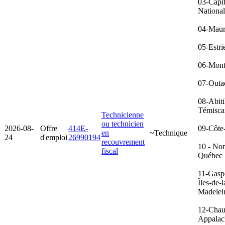
03-Capit
Nationa
04-Maur
05-Estri
06-Mont
07-Outa
08-Abiti
Témisca
Technicienne
ou technicien
2026-08-
Offre
414E-
09-Côte
en
~Technique
24
d'emploi
26990194
recouvrement
10 - No
fiscal
Québec
11-Gasp
Îles-de-l
Madelei
12-Chau
Appalac