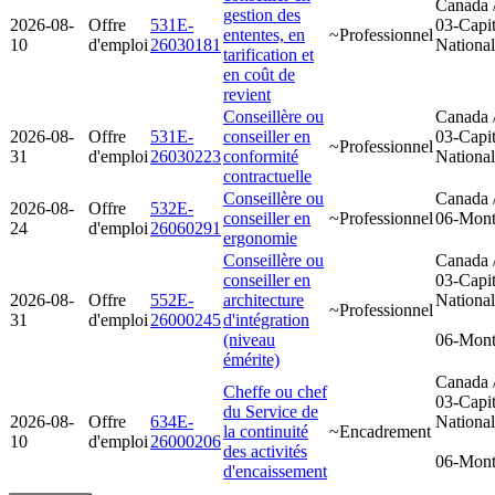
Canada 
gestion des
2026-08-
Offre
531E-
03-Capit
ententes, en
~Professionnel
10
d'emploi
26030181
Nationa
tarification et
en coût de
revient
Conseillère ou
Canada 
2026-08-
Offre
531E-
conseiller en
03-Capit
~Professionnel
31
d'emploi
26030223
conformité
Nationa
contractuelle
Conseillère ou
Canada 
2026-08-
Offre
532E-
conseiller en
~Professionnel
06-Mont
24
d'emploi
26060291
ergonomie
Conseillère ou
Canada 
conseiller en
03-Capit
2026-08-
Offre
552E-
architecture
Nationa
~Professionnel
31
d'emploi
26000245
d'intégration
(niveau
06-Mont
émérite)
Canada 
Cheffe ou chef
03-Capit
du Service de
2026-08-
Offre
634E-
Nationa
la continuité
~Encadrement
10
d'emploi
26000206
des activités
06-Mont
d'encaissement