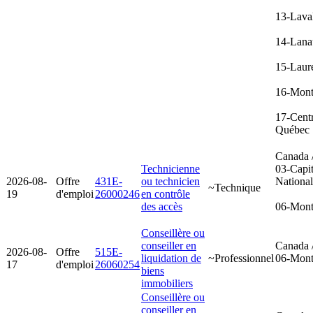
13-Lava
14-Lana
15-Laur
16-Mont
17-Cent
Québec
Canada 
Technicienne
03-Capit
2026-08-
Offre
431E-
ou technicien
Nationa
~Technique
19
d'emploi
26000246
en contrôle
des accès
06-Mont
Conseillère ou
conseiller en
Canada 
2026-08-
Offre
515E-
liquidation de
~Professionnel
06-Mont
17
d'emploi
26060254
biens
immobiliers
Conseillère ou
conseiller en