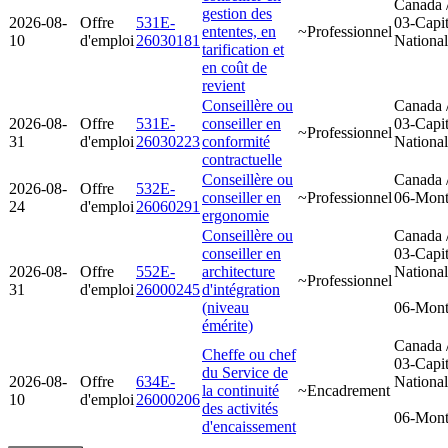
Canada 
gestion des
2026-08-
Offre
531E-
03-Capit
ententes, en
~Professionnel
10
d'emploi
26030181
Nationa
tarification et
en coût de
revient
Conseillère ou
Canada 
2026-08-
Offre
531E-
conseiller en
03-Capit
~Professionnel
31
d'emploi
26030223
conformité
Nationa
contractuelle
Conseillère ou
Canada 
2026-08-
Offre
532E-
conseiller en
~Professionnel
06-Mont
24
d'emploi
26060291
ergonomie
Conseillère ou
Canada 
conseiller en
03-Capit
2026-08-
Offre
552E-
architecture
Nationa
~Professionnel
31
d'emploi
26000245
d'intégration
(niveau
06-Mont
émérite)
Canada 
Cheffe ou chef
03-Capit
du Service de
2026-08-
Offre
634E-
Nationa
la continuité
~Encadrement
10
d'emploi
26000206
des activités
06-Mont
d'encaissement