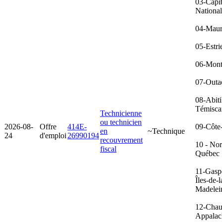
03-Capit
Nationa
04-Maur
05-Estri
06-Mont
07-Outa
08-Abiti
Témisca
Technicienne
ou technicien
2026-08-
Offre
414E-
09-Côte
en
~Technique
24
d'emploi
26990194
recouvrement
10 - No
fiscal
Québec
11-Gasp
Îles-de-l
Madelei
12-Chau
Appalac