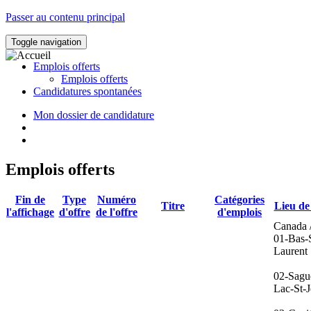
Passer au contenu principal
Toggle navigation
Emplois offerts
Emplois offerts
Candidatures spontanées
Mon dossier de candidature
Emplois offerts
Fin de
Type
Numéro
Catégories
Titre
Lieu de 
l'affichage
d'offre
de l'offre
d'emplois
Canada 
01-Bas-S
Laurent
02-Sagu
Lac-St-