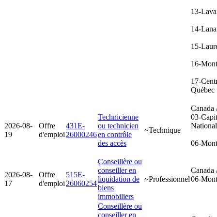
13-Lava
14-Lana
15-Laur
16-Mont
17-Cent
Québec
Canada 
Technicienne
03-Capit
2026-08-
Offre
431E-
ou technicien
Nationa
~Technique
19
d'emploi
26000246
en contrôle
des accès
06-Mont
Conseillère ou
conseiller en
Canada 
2026-08-
Offre
515E-
liquidation de
~Professionnel
06-Mont
17
d'emploi
26060254
biens
immobiliers
Conseillère ou
conseiller en