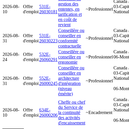
Canada 
gestion des
2026-08-
Offre
531E-
03-Capit
ententes, en
~Professionnel
10
d'emploi
26030181
Nationa
tarification et
en coût de
revient
Conseillère ou
Canada 
2026-08-
Offre
531E-
conseiller en
03-Capit
~Professionnel
31
d'emploi
26030223
conformité
Nationa
contractuelle
Conseillère ou
Canada 
2026-08-
Offre
532E-
conseiller en
~Professionnel
06-Mont
24
d'emploi
26060291
ergonomie
Conseillère ou
Canada 
conseiller en
03-Capit
2026-08-
Offre
552E-
architecture
Nationa
~Professionnel
31
d'emploi
26000245
d'intégration
(niveau
06-Mont
émérite)
Canada 
Cheffe ou chef
03-Capit
du Service de
2026-08-
Offre
634E-
Nationa
la continuité
~Encadrement
10
d'emploi
26000206
des activités
06-Mont
d'encaissement