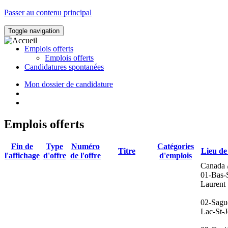
Passer au contenu principal
Toggle navigation
Emplois offerts
Emplois offerts
Candidatures spontanées
Mon dossier de candidature
Emplois offerts
Fin de
Type
Numéro
Catégories
Titre
Lieu de 
l'affichage
d'offre
de l'offre
d'emplois
Canada 
01-Bas-S
Laurent
02-Sagu
Lac-St-