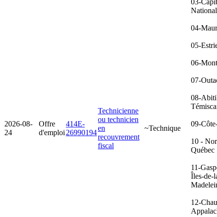
03-Capit
Nationa
04-Maur
05-Estri
06-Mont
07-Outa
08-Abiti
Témisca
Technicienne
ou technicien
2026-08-
Offre
414E-
09-Côte
en
~Technique
24
d'emploi
26990194
recouvrement
10 - No
fiscal
Québec
11-Gasp
Îles-de-l
Madelei
12-Chau
Appalac