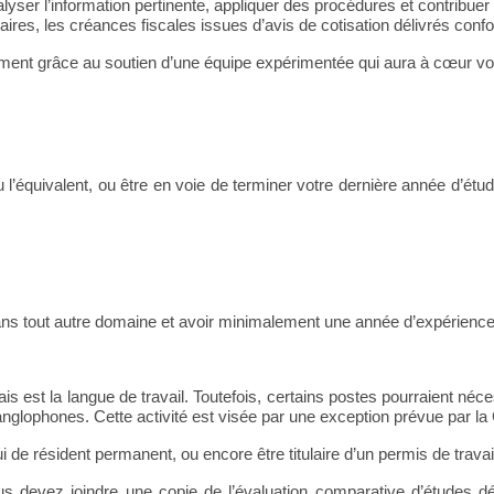
yser l’information pertinente, appliquer des procédures et contribuer
udiciaires, les créances fiscales issues d’avis de cotisation délivrés
ement grâce au soutien d’une équipe expérimentée qui aura à cœur vo
u l’équivalent, ou être en voie de terminer votre dernière année d’ét
dans tout autre domaine et avoir minimalement une année d’expérience
is est la langue de travail. Toutefois, certains postes pourraient néce
 anglophones. Cette activité est visée par une exception prévue par la
ui de résident permanent, ou encore être titulaire d’un permis de trav
 devez joindre une copie de l’évaluation comparative d’études déli